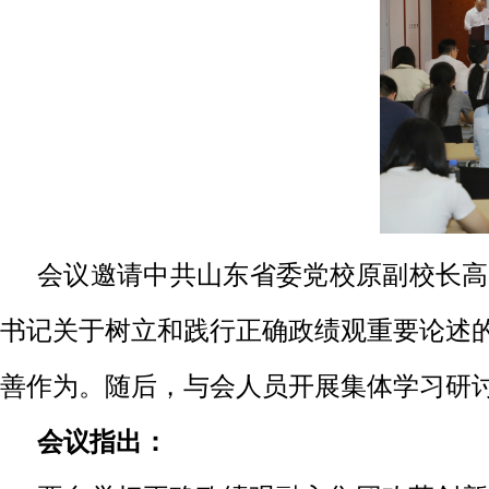
会议邀请中共山东省委党校原副校长高
书记关于树立和践行正确政绩观重要论述
善作为。随后，与会人员开展集体学习研
会议指出：