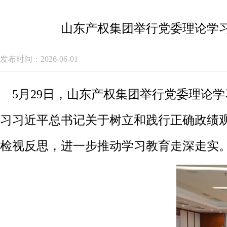
山东产权集团举行党委理论学
发布时间：2026-06-01
5月29日，山东产权集团举行党委理论
习习近平总书记关于树立和践行正确政绩
检视反思，进一步推动学习教育走深走实