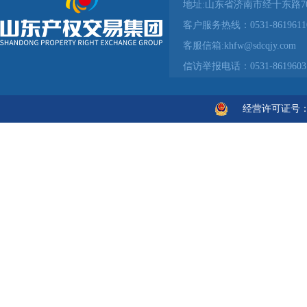
地址:山东省济南市经十东路70
客户服务热线：0531-86196
客服信箱:khfw@sdcqjy.c
信访举报电话：0531-861960
经营许可证号：鲁IC