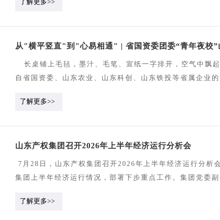
了解更多>>
采购文件、采购程序、中标成交结果三个维度、共18个风
工作实际，结合从业经验深入研讨，针对实践中的难点堵点
坛是集团2026年“合规管理强化年”举措之一，通过精准
从"横平竖直"到"心易相通" | 省国资委团委“青年夜校
以合规主题论坛等专业化交流平台为抓手，全面提升风险合
展。 集团审计法务部、招标咨询公司、山东鲁成、山东招
长桌铺上毛毡，墨汁、毛笔、宣纸一字排开，空气中飘起淡
自省国资委、山东农业、山东科创、山东铁投等省属企业的
书法？怎么才能写好？ 本次课程由山东产权刘禄峰主讲。
了解更多>>
四宝讲到兰亭序，从王羲之讲到熊秉明，"书法是中国文化核
态。 理论听完，还有书法“实战”。铺纸、蘸墨、提笔。
个"横"画，藏锋起笔、中锋行笔、回锋收笔，讲究得很。 
山东产权集团召开2026年上半年经济运行分析会
法艺术课，让青年们在繁忙的工作之余寻回心灵的一方安静。
悟的是文，聚的是人。
7月28日，山东产权集团召开2026年上半年经济运行分析
集团上半年经济运行情况，部署下步重点工作。集团党委副
集团党委班子成员、外部董事、经理班子成员出席会议。 
了解更多>>
场汇报经营情况和工作计划，其他权属企业书面汇报，集团
下统一思想、砥砺前行，市场拓展突破地域和行业壁垒，广