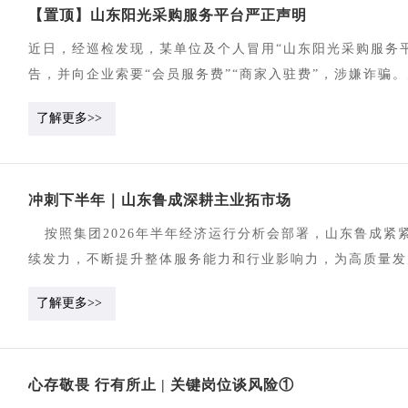
【置顶】山东阳光采购服务平台严正声明
近日，经巡检发现，某单位及个人冒用“山东阳光采购服务平
告，并向企业索要“会员服务费”“商家入驻费”，涉嫌诈
1.山东阳光采购服务平台是在山东省国资委的决策部署下
了解更多>>
运营，为山东省属企业实施阳光采购搭建的第三方综合性服
台唯一指定运营单位。下属山东阳光采购电子商城网址为www.
外，任何以“山东阳光采购”“山东阳光采购电子商城”等名
冲刺下半年｜山东鲁成深耕主业拓市场
众仔细甄别，谨防受骗。2.山东阳光采购电子商城供应商
索要会员服务费或商家入驻费的情况，请向平台核实。特别
按照集团2026年半年经济运行分析会部署，山东鲁成紧
人，由此产生的一切损失及法律后果，我司概不承担责任。
续发力，不断提升整体服务能力和行业影响力，为高质量
方联系方式等），并第一时间向当地公安机关报案。3.社会
成功签约山东发展新能源集团、山东省财金投资集团、恒丰
了解更多>>
向阳光采购公司举报、核实。举报与核实渠道：（1）举报（核实
融和民生医疗等关键领域实现纵深推进，多行业招标代理
ygcgzcsc@163.com（3）信函举报：山东阳光采购服务
程与稳健可靠的履约能力，公司顺利完成与山东省立医院、
十东路7000号汉峪金谷金融商务中心A2-5号楼16层（
行业标杆单位的续约合作，与相关单位建立长期稳定的战略
序。请广大企业及公众提高警惕，互相转告，切勿轻信不明信
心存敬畏 行有所止 | 关键岗位谈风险①
远。山东鲁成将立足招标代理主业，持续优化服务流程、创