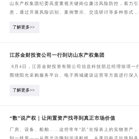
标采购服务，助力广大客户高质量发展，持续锻造招标代理
山东产权集团纪委高度重视关键岗位廉洁风险防控，着力引
患，通过开展风险识别、案例警示、交流研讨等多种形式，
线。今天开始集团微信公众号开设《心存敬畏行有所止》专
了解更多>>
江苏金财投资公司一行到访山东产权集团
8月4日，江苏金财投资有限公司信息科技部总经理徐璟一
围绕阳光采购服务平台、电子商城建设运营等方面进行深入
东产权集团业务布局、要素市场化交易等方面情况。他表示
了解更多>>
体系，打造省级统一智慧采购生态圈，为国企采购的规范化
台的合规管理体系建设与智能化升级，希望双方加强互学互
效给予高度评价。她表示，山东产权集团深耕要素交易领域
“数”说产权｜让闲置资产找寻到真正市场价值
提供了极具价值的实践样本和参考范式。希望双方以此次交
域，持续加强交流沟通，共同探索阳光采购发展路径，更好
厂房、设备、船舶……这些常年“趴”在报表上的实物资产
加座谈。
到一线里——从西北边陲到远洋航线，从废旧电子垃圾到县