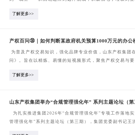
武之地，让账面资产变成真金白银。4844.22万元烟台产
了解更多>>
轮竞价以4844.22万元成交，较1754.22万元底价增值30
权中心操盘的山东海洋集团“PACIFICDONGYING”轮液
境资产处置通道。2210万元浪潮软件219件废旧硬件由产权
产权百问㊳｜如何判断某政府机关预算1000万元的办
121.44%，让废旧物资“变废为宝”。6省34家产权中心
买，充分发现市场价值，溢价成交。1954.84万元德州要
为普及产权交易知识，强化品牌专业价值，山东产权集团
10日经96轮竞价以1954.84万元成交，较起拍价溢价970
问》。旨在以精炼、易懂的短视频形式，聚焦产权交易与要
元上半年租赁业务由产权中心统筹运作，成交92宗、金额268
府采购法对政府机关工程采购的适用情形及限额标准均有明确
了解更多>>
益。679.62万国赢资本旗下团队落地拍卖、咨询业务38宗
装修工程采用什么方式组织采购？
万元。经过山东产权的努力，实物资产盘活的半径正在被拉
更大范围被看见、可流动。山东产权将继续拓展要素交易品
山东产权集团举办“合规管理强化年” 系列主题论坛（第
为扎实推进集团2026年“合规管理强化年”专项工作落地
管理强化年”系列主题论坛（第三期），集团党委副书记王
域，下沉权属企业一线开展专题研讨。 活动中，集团法律