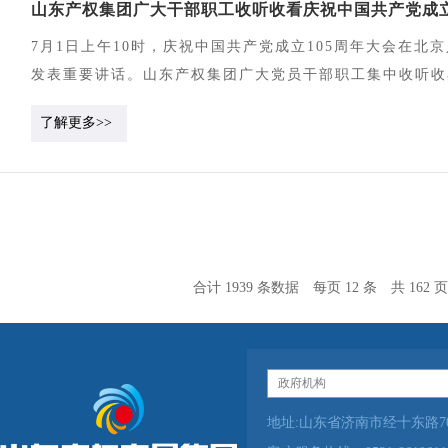
山东产权集团广大干部职工收听收看庆祝中国共产党成立
属企业经营主业，以合规管理赋能业务稳健落地。下一步，
与业务实操深度融合，全面提升投资业务风险合规全流程管
7月1日上午10时，庆祝中国共产党成立105周年大会在
发表重要讲话。山东产权集团广大党员干部职工集中收听收
斗历程中汲取智慧力量，凝聚推动高质量发展的强大合力。
了解更多>>
内涵丰富、思想深邃，听后备受鼓舞、倍感振奋。站在新的
绩观学习教育紧密结合，弘扬伟大建党精神，锚定“走在前
服务国资国企改革、实体经济、科技强省和数据强省。要紧
业绩转化为创新成效，为“十五五”良好开局、谱写中国式
合计 1939 条数据
每页 12 条
共 162 页
地址:山东省济南市经十东路70