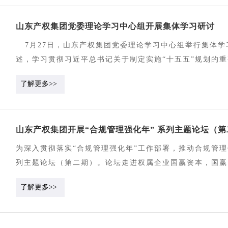
出，要素交易等主业服务能力有效提升，支撑起集团发展基
山东产权集团党委理论学习中心组开展集体学习研讨
会议强调 要抢抓机遇、直面挑战，着力提升“四种能力”
术创新、服务创新和体制机制创新，打造更多具有辨识度的
7月27日，山东产权集团党委理论学习中心组举行集体学
动集团总部向服务型转变，切实为权属企业发展赋能增效。
述，学习贯彻习近平总书记关于制定实施“十五五”规划的
科学精准、高效专业的服务赢得发展主动。四是团队协作能
好步。集团党委委员、经理班子成员，党支部代表参加学习
了解更多>>
力，以团队协同的整体优势推动事业发展。 会议要求要以
解员的引导下，大家细致观展、静心研读，在鲜活的红色史
责主业，全力推动经营提质增效。要全力以赴稳经营、拓空
议指出 “十五五”规划是我国开启全面建设社会主义现代
务、强协同，加快数智化转型，不断提升集成化服务能力和
合性产权交易机构的重要窗口期。集团上下要树立和践行正
建设，增强核心竞争力。深化改革攻坚，全面激发企业发展
山东产权集团开展“合规管理强化年” 系列主题论坛（第
明辨时代方位与行业趋势，积极主动融入全国统一大市场建
快内部专业化整合；精准发力强考核、激活力，搭建分层分
行动。会议强调 要提高政治站位，把准发展方向。深刻认
为深入贯彻落实“合规管理强化年”工作部署，推动合规管理
险，优化总部管控效能，推动建立权属企业差异化管控模式
态，在更广范围、更深层次配置资源、拓展市场，努力在要
列主题论坛（第二期）。论坛走进权属企业国赢资本，国赢
式监管体系。强化党建引领，持续凝聚干事创业合力。始终
对表，发挥平台优化资源配置的核心作用，深入剖析自身优
坛以“投资业务法律风险防控”为主题，结合《企业国有资
引领保障高质量发展；锲而不舍抓基层、强堡垒，推动党建
了解更多>>
和价值发现能力。要强化责任担当，确保规划落地。健全保
国资监管法规，围绕定向增发、REITs、投资协议核心条
廉洁，锤炼团结、担当、效率的过硬作风，深化“清廉产权
续擦亮重实干、重实绩的鲜明导向，为集团高质量发展提供
线实操案例，围绕定向增发“业务协同”认定标准、不良债
境。 集团总部部门、权属单位负责人参加会议。
讨，现场交流热烈。本次论坛是集团2026年“合规管理强