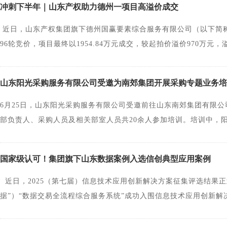
冲刺下半年｜山东产权助力德州一项目高溢价成交
近日，山东产权集团旗下德州国赢要素综合服务有限公司（以下简称
96轮竞价，项目最终以1954.84万元成交，较起拍价溢价970万元
步受让破解分割难题此次处置的资产分属两家企业：武城县弘源热力
有限公司酒精厂厂区构筑物及附属物，评估值约787万元。两处资
山东阳光采购服务有限公司受邀为南郊集团开展采购专题业务培
施，需要同步施工、同步监管。如果分开挂牌，不仅影响后续的拆
反复协商后，提出"同步受让"方案：将两处资产打包挂牌，意向受
6月25日，山东阳光采购服务有限公司受邀前往山东南郊集团有限
的同时进入竞价通道，实现整体增值。党员攻坚严把合规关口 方案
部负责人、采购人员及相关部室人员共20余人参加培训。培训中，
记牵头，党员骨干担任业务经办，负责资产核实、方案打磨、信息
及操作讲解两个专题进行授课，深入解读了招采相关政策文件，结
件，双人复核、三级审核，确保信息披露真实准确。 半小时96轮拉
建设情况、政策依据、核心功能及服务优势进行系统讲解，并对电
国家级认可！集团旗下山东数据案例入选信创典型应用案例
电咨询，最终来自5个省份的14家意向受让方报名参与竞价。竞价中，起
工作中的实际问题踊跃提问，授课人员逐一细致解答，现场互动氛
价，每一次金额跳动都引来屏幕前工作人员的一阵激动，最终出价定格在
态化开展采购业务培训交流，助力省属企业提升采购管理水平。
近日，2025（第七届）信息技术应用创新解决方案征集评选结果
中的"略微增值"到“大幅超越”，970万元的溢价结果远超预想。 
据”）“数据交易全流程综合服务系统”成功入围信息技术应用创新
以来，德州要素已挂牌30宗项目，累计成交额超13000万元。德
登记、后交易”运营模式，搭建合规、安全、高效的山东数据交易平
要素交易市场，助力国有企业盘活存量资产、实现保值增值。
特色服务，推动数据要素合规有序地从供给方流向需求方，实现数