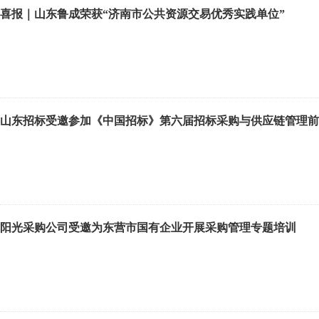
目前商城已全面覆盖标准工业品、低值易耗品、通用服务项目、原
喜报｜山东鲁成荣获“济南市公共资源交易优秀实践单位”
日常及专项采购业务，线上交易规模稳步攀升、运行质效持续向好
东发展集团企业管理部负责人对电子商城建设运营工作给予充分肯
路：一是充分释放商城合规采购的核心优势，依托商城完善的管控
管理；二是聚焦实操落地，持续强化商城业务宣贯与专项培训，进
示范效应的企业打造标杆样板，以点带面深化商城应用推广，充分
山东招标受邀参加《中国招标》第六届招标采购与供应链管理前
共识，明晰了深化合作的方向。下一步，阳光采购公司将积极落实
展集团企业管理部负责人，山东阳光采购服务有限公司负责人，双
阳光采购公司受邀为东营市国有企业开展采购管理专题培训