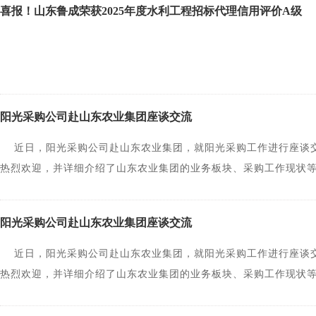
喜报！山东鲁成荣获2025年度水利工程招标代理信用评价A级
将紧密对接数字强省建设部署，依托全省完备的工业体系、丰富的
家级数据交易枢纽。
阳光采购公司赴山东农业集团座谈交流
近日，阳光采购公司赴山东农业集团，就阳光采购工作进行座谈交
热烈欢迎，并详细介绍了山东农业集团的业务板块、采购工作现状
基础，希望双方下一步围绕山东阳光采购电子商城深化合作，通过
引入电子商城，持续深化交流联动。 阳光采购公司负责人对山东农
阳光采购公司赴山东农业集团座谈交流
维、电子商城建设运营及招标代理等方面的实践成果。希望双方以
采购协同业务等领域，持续拓宽合作场景，推进阳光采购长效落地。
近日，阳光采购公司赴山东农业集团，就阳光采购工作进行座谈交
负责人及双方有关部门负责同志参加座谈。
热烈欢迎，并详细介绍了山东农业集团的业务板块、采购工作现状
基础，希望双方下一步围绕山东阳光采购电子商城深化合作，通过
引入电子商城，持续深化交流联动。阳光采购公司负责人对山东农