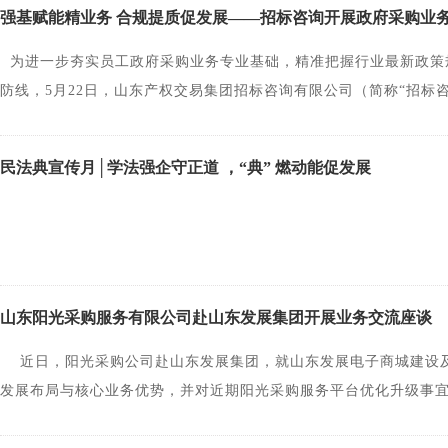
强基赋能精业务 合规提质促发展——招标咨询开展政府采购业
维、电子商城建设运营及招标代理等方面的实践成果。希望双方以
采购协同业务等领域，持续拓宽合作场景，推进阳光采购长效落地
为进一步夯实员工政府采购业务专业基础，精准把握行业最新政策
负责人及双方有关部门负责同志参加座谈。
防线，5月22日，山东产权交易集团招标咨询有限公司（简称“招标
作实操痛点与行业新规动态，以线上线下融合的全域参训模式，实
位员工参加培训，集团党委委员、副总经理彭利民主持会议。 培训
民法典宣传月│学法强企守正道 ，“典” 燃动能促发展
解析暨采购文件编制要点》，培训重点讲解采购文件编制实操技巧
题；深度解析本国产品认定、异常低价管控等政府采购最新政策要
行；同时开设专项答疑环节，针对实践中招投标疑难问题逐一细致解
结束后，彭利民同志作总结发言。他强调，一是全体工作人员要严
弃经验主义工作模式，切实筑牢政府采购合规底线。二是健全完善
山东阳光采购服务有限公司赴山东发展集团开展业务交流座谈
展中出现的各类问题第一时间梳理汇总、逐级上报处置，有效防范
对接政策要求，全面梳理工作短板，不折不扣落实各类问题整改工作
近日，阳光采购公司赴山东发展集团，就山东发展电子商城建设及
以此次培训为契机，常态化开展业务赋能培训，狠抓制度落地与日
发展布局与核心业务优势，并对近期阳光采购服务平台优化升级事
力打造“治理规范、运营高效、阳光透明、品牌卓越”的行业标杆，
升，能够更好发挥平台服务作用，为企业更好的提供专业支撑。公